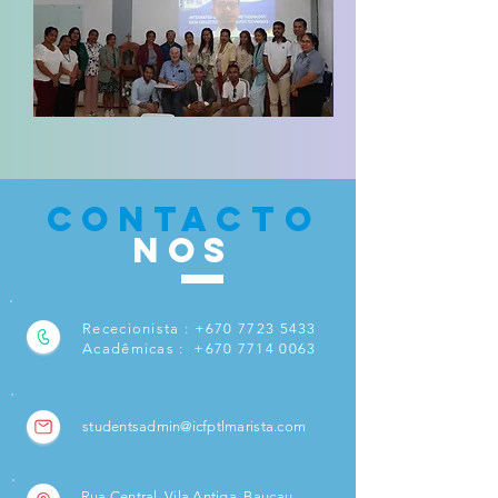
CONTACTO
NOS
Rececionista :
+670 7723 5433
Acadêmicas : +6
70 7714 0063
studentsadmin@icfptlmarista.com
Rua Central, Vila Antiga, Baucau,