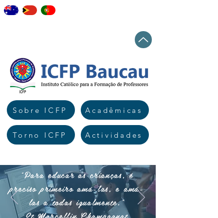
staff
elearning
workshops
news
Top
Sobre ICFP
Acadêmicas
Torno ICFP
Actividades
"Para educar as crianças, é
preciso primeiro amá-las, e amá-
las a todas igualmente."
St Marcellin Champagnat