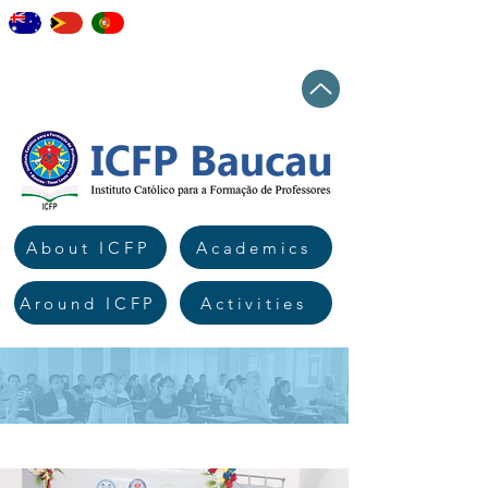
staff
elearning
workshops
news
Top
About ICFP
Academics
Around ICFP
Activities