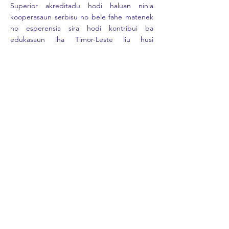
Superior akreditadu hodi haluan ninia
kooperasaun serbisu no bele fahe matenek
no esperensia sira hodi kontribui ba
edukasaun iha Timor-Leste liu husi
formasaun ba manorin sira.
Iha sorin seluk mestre Domingos Martins,
nu’udar president INFORDEPE agradese ba
kooperasaun serbisu ne’ebé realiza entre
ICFP no INFORDEPE, nia salienta liutan
katak maski negosisaun ba kooperasaun
serbisu ne’e lori deit tempu badak maibé
ninia rezultadu di’ak tebes.