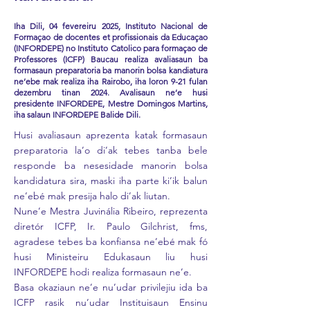
Iha Dili, 04 fevereiru 2025, Instituto Nacional de
Formaçao de docentes et profissionais da Educaçao
(INFORDEPE) no Instituto Catolico para formaçao de
Professores (ICFP) Baucau realiza avaliasaun ba
formasaun preparatoria ba manorin bolsa kandiatura
ne’ebe mak realiza iha Rairobo, iha loron 9-21 fulan
dezembru tinan 2024. Avalisaun ne’e husi
presidente INFORDEPE, Mestre Domingos Martins,
iha salaun INFORDEPE Balide Dili.
Husi avaliasaun aprezenta katak formasaun
preparatoria la’o di’ak tebes tanba bele
responde ba nesesidade manorin bolsa
kandidatura sira, maski iha parte ki’ik balun
ne’ebé mak presija halo di’ak liutan.
Nune’e Mestra Juvinália Ribeiro, reprezenta
diretór ICFP, Ir. Paulo Gilchrist, fms,
agradese tebes ba konfiansa ne’ebé mak fó
husi Ministeiru Edukasaun liu husi
INFORDEPE hodi realiza formasaun ne’e.
Basa okaziaun ne’e nu’udar privilejiu ida ba
ICFP rasik nu’udar Instituisaun Ensinu