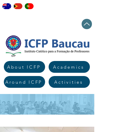
staff
elearning
workshops
news
Top
About ICFP
Academics
Around ICFP
Activities